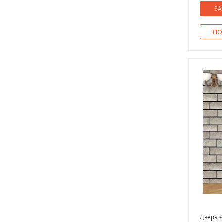
ЗА
ПО
Дверь э