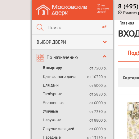
8 (495
Режим 
Главная
ВХОД
ВЫБОР ДВЕРИ
Под
По назначению
В квартиру
от 7500 р.
Для частного дома
от 16350 р.
Сортиро
Для дачи
от 5000 р.
Тамбурные
от 5850 р.
Утепленные
от 6000 р.
Уличные
от 7250 р.
Наружные
от 8800 р.
С шумоизоляцией
от 6000 р.
Парадные
от 13150 р.