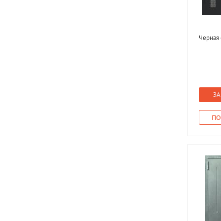
Черная 
ЗА
ПО