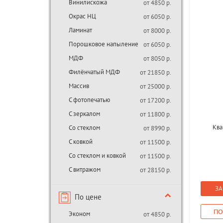
Винилискожа
от 4850 р.
Окрас НЦ
от 6050 р.
Ламинат
от 8000 р.
Порошковое напыление
от 6050 р.
МДФ
от 8050 р.
Филёнчатый МДФ
от 21850 р.
Массив
от 25000 р.
С фотопечатью
от 17200 р.
С зеркалом
от 11800 р.
Ква
Со стеклом
от 8990 р.
С ковкой
от 11500 р.
Со стеклом и ковкой
от 11500 р.
С витражом
от 28150 р.
ЗА
По цене
ПО
Эконом
от 4850 р.