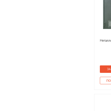
Металли
ЗА
ПО