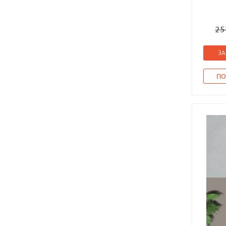
25
ЗА
ПО