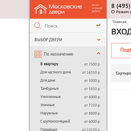
8 (495
Режим 
Главная
ВХОД
ВЫБОР ДВЕРИ
Под
По назначению
В квартиру
от 7500 р.
Для частного дома
от 16350 р.
Сортиро
Для дачи
от 5000 р.
Тамбурные
от 5850 р.
Утепленные
от 6000 р.
Уличные
от 7250 р.
Наружные
от 8800 р.
С шумоизоляцией
от 6000 р.
Парадные
от 13150 р.