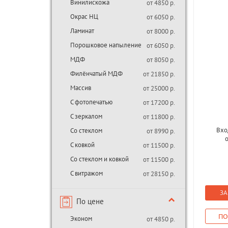
Винилискожа
от 4850 р.
Окрас НЦ
от 6050 р.
Ламинат
от 8000 р.
Порошковое напыление
от 6050 р.
МДФ
от 8050 р.
Филёнчатый МДФ
от 21850 р.
Массив
от 25000 р.
С фотопечатью
от 17200 р.
С зеркалом
от 11800 р.
Вхо
Со стеклом
от 8990 р.
С ковкой
от 11500 р.
Со стеклом и ковкой
от 11500 р.
С витражом
от 28150 р.
ЗА
По цене
ПО
Эконом
от 4850 р.