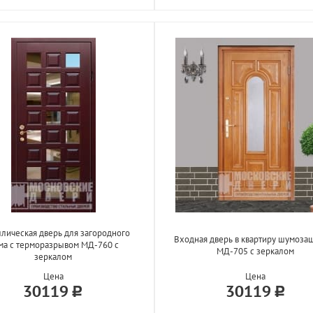
лическая дверь для загородного
Входная дверь в квартиру шумоза
ма с терморазрывом МД-760 с
МД-705 с зеркалом
зеркалом
Цена
Цена
30119
30119