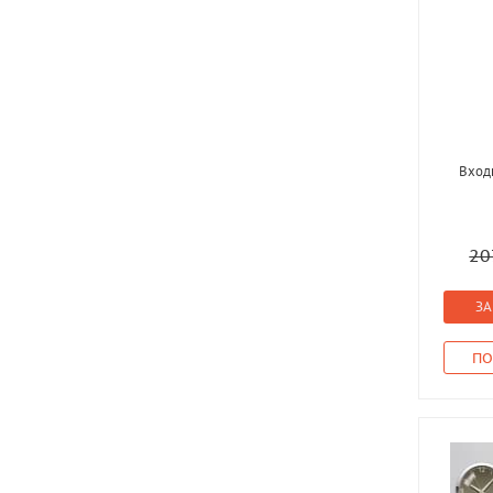
Входн
20
ЗА
ПО