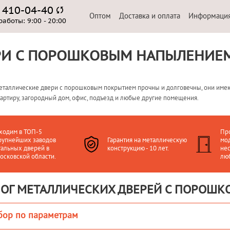
) 410-04-40
Оптом
Доставка и оплата
Информаци
работы:
9:00 - 20:00
РИ С ПОРОШКОВЫМ НАПЫЛЕНИЕ
еталлические двери с порошковым покрытием прочны и долговечны, они имею
вартиру, загородный дом, офис, подъезд и любые другие помещения.
ходим в ТОП-5
Пр
рупнейших заводов
Гарантия на металлическую
мод
тальных дверей в
конструкцию - 10 лет.
нес
осковской области.
лю
ЛОГ МЕТАЛЛИЧЕСКИХ ДВЕРЕЙ С ПОРОШ
бор по параметрам