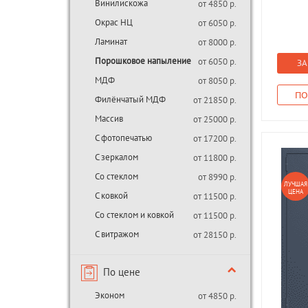
Винилискожа
от 4850 р.
Окрас НЦ
от 6050 р.
Ламинат
от 8000 р.
Порошковое напыление
от 6050 р.
ЗА
МДФ
от 8050 р.
ПО
Филёнчатый МДФ
от 21850 р.
Массив
от 25000 р.
С фотопечатью
от 17200 р.
С зеркалом
от 11800 р.
Со стеклом
от 8990 р.
ЛУЧШАЯ
ЦЕНА
С ковкой
от 11500 р.
Со стеклом и ковкой
от 11500 р.
С витражом
от 28150 р.
По цене
Эконом
от 4850 р.