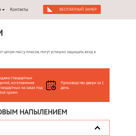
я
Контакты
БЕСПЛАТНЫЙ ЗАМЕР
М
т целую массу плюсов, могут успешно защищать вход в
одажа стандартных
елей, изготовление
Производство двери за 1
тандартных на заказ под
день.
бой проем.
КОВЫМ НАПЫЛЕНИЕМ