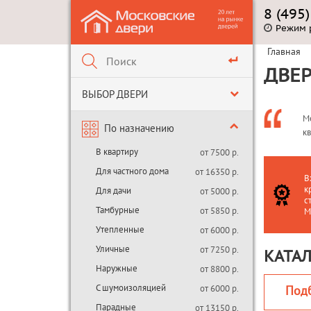
8 (495
Режим 
Главная
ДВЕ
ВЫБОР ДВЕРИ
М
По назначению
к
В квартиру
от 7500 р.
Для частного дома
от 16350 р.
В
к
Для дачи
от 5000 р.
с
Тамбурные
от 5850 р.
М
Утепленные
от 6000 р.
Уличные
от 7250 р.
КАТА
Наружные
от 8800 р.
С шумоизоляцией
от 6000 р.
Под
Парадные
от 13150 р.