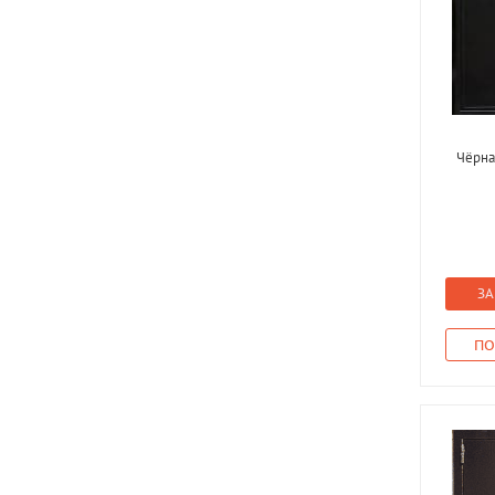
Чёрна
ЗА
ПО